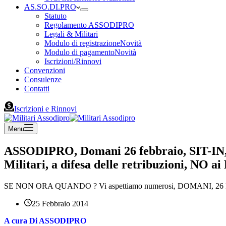
AS.SO.DI.PRO
Statuto
Regolamento ASSODIPRO
Legali & Militari
Modulo di registrazione
Novità
Modulo di pagamento
Novità
Iscrizioni/Rinnovi
Convenzioni
Consulenze
Contatti
Iscrizioni e Rinnovi
Menu
ASSODIPRO, Domani 26 febbraio, SIT-IN,
Militari, a difesa delle retribuzioni, NO 
SE NON ORA QUANDO ? Vi aspettiamo numerosi, DOMANI, 26 Febbraio.
25 Febbraio 2014
A cura Di ASSODIPRO