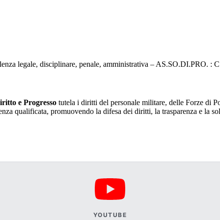
ulenza legale, disciplinare, penale, amministrativa – AS.SO.DI.PRO. :
ritto e Progresso
tutela i diritti del personale militare, delle Forze di 
 qualificata, promuovendo la difesa dei diritti, la trasparenza e la solid
 Progresso fatta a Roma il 24 febbraio 2001
YOUTUBE