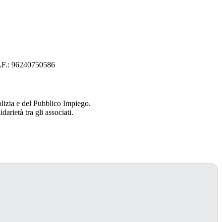
 C.F.: 96240750586
Polizia e del Pubblico Impiego.
arietà tra gli associati.