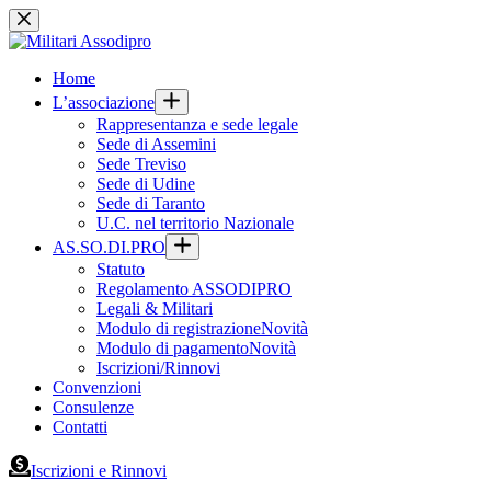
Salta
al
contenuto
Home
L’associazione
Rappresentanza e sede legale
Sede di Assemini
Sede Treviso
Sede di Udine
Sede di Taranto
U.C. nel territorio Nazionale
AS.SO.DI.PRO
Statuto
Regolamento ASSODIPRO
Legali & Militari
Modulo di registrazione
Novità
Modulo di pagamento
Novità
Iscrizioni/Rinnovi
Convenzioni
Consulenze
Contatti
Iscrizioni e Rinnovi