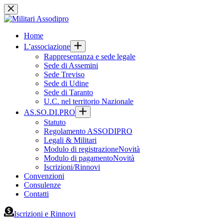
Salta
al
contenuto
Home
L’associazione
Rappresentanza e sede legale
Sede di Assemini
Sede Treviso
Sede di Udine
Sede di Taranto
U.C. nel territorio Nazionale
AS.SO.DI.PRO
Statuto
Regolamento ASSODIPRO
Legali & Militari
Modulo di registrazione
Novità
Modulo di pagamento
Novità
Iscrizioni/Rinnovi
Convenzioni
Consulenze
Contatti
Iscrizioni e Rinnovi