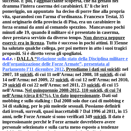
successo
.
E poi, l’agghiacciante scoperta, che ha gettato nel
dramma l’intera caserma dei carabinieri. E’ lì che ieri
pomeriggio,
un appuntato ha deciso di porre fine alla propria
vita
,
sparandosi con l’arma d’ordinanza.
Francesco Testai
,
35
anni originario della provincia di Pisa, era un carabiniere in
forza oramai da anni al comando spezzino
.
Mancavano pochi
minuti alle 19, quando il militare si è presentato in caserma,
dove prestava servizio da diverso tempo.
Non doveva neppure
esserci: era in licenza
. Tutto è successo in pochi attimi. Il 35enne
ha salutato qualche collega, per poi mettere in atto i suoi tragici
propositi. Si è diretto verso gli spogliatoi
.
n.d.r
. :
DALLA “
Relazione sullo stato della Disciplina militare e
dell’organizzazione delle Forze Armate”, presentata al
Parlamento l’11 dicembre 2012
, Prendiamo i dati sui suicidi
: nel
2007, 18
suicidi
, di cui 11 nell’Arma; nel 2008, 18
suicidi
, di cui
14 nell’Arma; nel 2009, 22
suicidi
, di cui 12 nell’Arma; nel 2010,
29
suicidi
di cui 22 nell’Arma; nel 2011, 23
suicidi
, di cui 15
nell’Arma.
Nel quinquennio 2008-2012, 110 suicidi, di cui 74
nell’Arma (circa il 67%). Un dato
impressionante
. Dati sul
mobbing e sullo stalking : Dal 2008 solo due casi di mobbing e
34 di stalking, per lo più molestie sessuali. Possiamo definirli
dati irreali, surreali, quasi inaccettabili ? Dal 1996 al 2011, in 15
anni, nelle Forze Armate si sono verificati 349
suicidi
. Il dato è
impressionante perché le Forze armate dovrebbero avere
personale selezionato e sulla carta meno esposto a tendenze