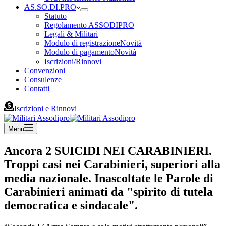
AS.SO.DI.PRO
Statuto
Regolamento ASSODIPRO
Legali & Militari
Modulo di registrazione
Novità
Modulo di pagamento
Novità
Iscrizioni/Rinnovi
Convenzioni
Consulenze
Contatti
Iscrizioni e Rinnovi
Menu
Ancora 2 SUICIDI NEI CARABINIERI.
Troppi casi nei Carabinieri, superiori alla
media nazionale. Inascoltate le Parole di
Carabinieri animati da "spirito di tutela
democratica e sindacale".