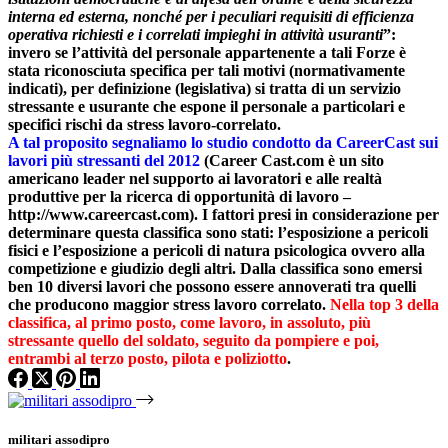
interna ed esterna, nonché per i peculiari requisiti di efficienza
operativa richiesti e i correlati impieghi in attività usuranti
”:
invero se l’attività del personale appartenente a tali Forze è
stata riconosciuta specifica per tali motivi (normativamente
indicati), per definizione (legislativa) si tratta di un servizio
stressante e usurante che espone il personale a particolari e
specifici rischi da stress lavoro-correlato.
A tal proposito segnaliamo lo studio condotto da CareerCast sui
lavori più stressanti del 2012
(Career Cast.com è un sito
americano leader nel supporto ai lavoratori e alle realtà
produttive per la ricerca di opportunità di lavoro –
http://www.careercast.com). I fattori presi in considerazione per
determinare questa classifica sono stati: l’esposizione a pericoli
fisici e l’esposizione a pericoli di natura psicologica ovvero alla
competizione e giudizio degli altri. Dalla classifica sono emersi
ben 10 diversi lavori che possono essere annoverati tra quelli
che producono maggior stress lavoro correlato.
Nella top 3 della
classifica, al primo posto, come lavoro, in assoluto, più
stressante quello del soldato, seguito da pompiere e poi,
entrambi al terzo posto, pilota e poliziotto
.
militari assodipro