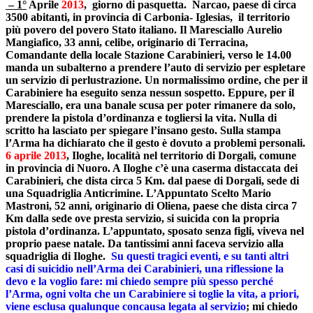
– 1°
Aprile
2013
, giorno di pasquetta. Narcao, paese di circa
3500 abitanti, in provincia di Carbonia- Iglesias, il territorio
più povero del povero Stato italiano. Il Maresciallo Aurelio
Mangiafico, 33 anni, celibe, originario di Terracina,
Comandante della locale Stazione Carabinieri, verso le 14.00
manda un subalterno a prendere l’auto di servizio per espletare
un servizio di perlustrazione. Un normalissimo ordine, che per il
Carabiniere ha eseguito senza nessun sospetto. Eppure, per il
Maresciallo, era una banale scusa per poter rimanere da solo,
prendere la pistola d’ordinanza e togliersi la vita. Nulla di
scritto ha lasciato per spiegare l’insano gesto. Sulla stampa
l’Arma ha dichiarato che il gesto è dovuto a problemi personali.
6 aprile 2013
, Iloghe, località nel territorio di Dorgali, comune
in provincia di Nuoro. A Iloghe c’è una caserma distaccata dei
Carabinieri, che dista circa 5 Km. dal paese di Dorgali, sede di
una Squadriglia Anticrimine. L’Appuntato Scelto Mario
Mastroni, 52 anni, originario di Oliena, paese che dista circa 7
Km dalla sede ove presta servizio, si suicida con la propria
pistola d’ordinanza. L’appuntato, sposato senza figli, viveva nel
proprio paese natale. Da tantissimi anni faceva servizio alla
squadriglia di Iloghe.
Su questi tragici eventi, e su tanti altri
casi di suicidio nell’Arma dei Carabinieri, una riflessione la
devo e la voglio fare: mi chiedo sempre più spesso perché
l’Arma, ogni volta che un Carabiniere si toglie la vita, a priori,
viene esclusa qualunque concausa legata al servizio
; mi chiedo