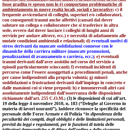
fosse gradita (e spesso non lo è) comportano problematiche di
ambientamento in nuove realtà locali, sociali e lavorative
;
c) il
frequente avvicendarsi di colleghi, superiori e/o collaboratori,
con conseguenti traumi anche affettivi (causati dal dover
salutare un collega o collaboratore che si trasferisce in altra
sede, ovvero dal dover lasciare i colleghi di lunghi anni di
servizio per andare altrove, ecc.) e necessità di adattamento alle
mutate condizioni ambientali e relazionali;
d)
eventuali motivi di
stress derivanti da mancate soddisfazioni connesse con le
dinamiche della carriera militare (mancate promozioni,
penalizzazioni di avanzamento o carriera, ecc.)
;
e) eventuali
traumi derivanti dall’aver assistito nel corso del servizio a
episodi particolarmente scioccanti;
f) eventuali incidenti di
percorso come l’essere assoggettati a procedimenti penali, anche
per cause indipendenti alla propria volontà;
g) minori
soddisfazioni o frustrazioni derivanti dall’impiego in concreto e
dalle mansioni cui si viene preposti;
h) e innumerevoli altri casi
assolutamente indipendenti dall’osservanza delle disposizioni
richiamate dall’art. 255 C.O.M.
;
(3) le disposizioni di cui all’art.
19 della legge 4 novembre 2010, n. 183 (“Deleghe al Governo in
materia di lavori usuranti”), laddove riconosce la specificità del
personale delle Forze Armate e di Polizia “
in dipendenza della
peculiarità dei compiti, degli obblighi e delle limitazioni personali,
previsti da leggi e regolamenti, per le funzioni di tutela delle
istituzioni democratiche e di difesa dell’ordine e della sicurezza