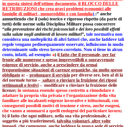
in questa sintesi dell'ottimo documento, il BLOCCO DELLE
RETRIBUZIONI che crea gravi problemi economici alle
famiglie di militari , monoreddito e con famiglia
)
:”
anche
ammettendo che il (solo) teorico e rigoroso rispetto (da parte di
tutti) delle norme sulla Disciplina Militare possa concorrere
“
alla prevenzione dei rischi psicosociali e dei loro possibili effetti
sulla salute negli ambienti di lavoro militari
”,
tale normativa non
considera una molteplicità di altri fattori che, anche laddove tali
regole vengano pedissequamente osservate, influiscono in modo
determinante sullo stress lavoro-correlato. Non si tiene in alcun
conto, infatti, ad esempio
:
a
)
i
l fatto che il personale, per far
fronte alle numerose e spesso imprevedibili o sopravvenute
esigenze di servizio, anche a prescindere da ormai
frequentissime situazioni di carenze organiche, sia molto spesso
obbligato
a:
–
prolungare il servizio
per diverse ore, ben al di là
del normale turno –
saltare o rinviare la fruizione dei riposi
settimanali o festivi
– modificare o rinviare la fruizione delle
licenze;
in sostanza essendo spesso costretto a rimodulare e
adattare la propria vita privata e l’organizzazione della vita
familiare alle incalzanti esigenze lavorative e istituzionali, con
conseguenti possibili motivi di tensione e stress, anche esogeni,
che vanno a sommarsi a quelli endogeni del particolare lavoro
;
b) il fatto che ogni militare, nella sua vita professionale, è
soggetto a più trasferimenti,
talvolta volontari, altre volte
imposti, che comunque, anche laddove la nuova sede di servizio