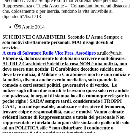
“Secondo L’ Arma Sempre e solo motivi strettamente personali”.
Rappresentanza e Tutela Assente – “Comandanti burocrati distaccati
che, dolosamente o per inerzia, rendono la vita invivibile ai
dipendenti”.%#1713
5 Aprile 2014
SUICIDI NEI CARABINIERI. Secondo L’ Arma Sempre e
solo motivi strettamente personali. MAI disagi dovuti al
servizio.
A cura di Salvatore Rullo Vice Pres. Assodipro
s.rullo@tin.it
Ebbene si, dolorosamente lo dobbiamo scrivere e sottolineare.
ALTRI 2 Carabinieri Suicidi e la cosa NON è una notizia, non
deve essere una notizia
; Il Carabiniere deceduto suicida non
deve fare notizia, il Militare o Carabiniere morto è una notizia e
fa notizia, diventa anche evento mediatico, solo quando fa
comodo a certi settori politici, governativi o di vertice. Le
notizie sugli ultimi due suicidi le troviamo quasi solo cercandole
con pazienza, in organi di stampa locali o comunque relegate in
poche righe ! SARA’ sempre tardi, considerando i TROPPI
CASI , ma indispensabile, analizzare e discutere il fenomeno,
trovare colpe e responsabilità, cause e motivi. Vanno colmate
evidenti lacune di Rappresentanza e tutela del personale Non
rappresentato e tutelato da organi stile sindacato giallo utili solo
ad un POLITICA stile “ non disturbare il conducente o