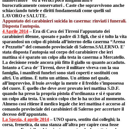
manovratore “ ed a vertici poco lungimiranti e
burocraticamente conservatori . Caste che sopravvivono anche
schiacciando tutele e diritti fondamentali come quelli sul
LAVORO e SALUTE.
Appuntato dei carabinieri suicida in caserma: rinviati i funerali.
Disposta l'autopsia
.
4 Aprile 2014
– Era di Cava dei Tirreni l’appuntato dei
carabinieri 40enne, sposato e padre di 3 figli, che si è tolto la vita
sparandosi un colpo di pistola all’interno della caserma “Arena
e Pezzutto” del comando provinciale di Salerno.
SALERNO. E'
stata disposta l'autopsia sul corpo del carabiniere che ieri
mattina si è sparato un colpo alla testa in caserma a Mercatello.
La decisione rende ancora più fitto il giallo su quanto accaduto.
Intanto a Cava de' Tirreni, dove il militare viveva con la sua
famiglia, i manifesti funebri sono stati coperti e sostituiti con
altri. Un attimo. È tutto un attimo. Un attimo nel quale,
all’improvviso, il buio avvolge la mente e il freddo s’impossessa
del cuore. È quello che deve aver provato ieri mattina S.D.F.
quando ha preso la propria pistola d’ordinanza e si è sparato
un colpo alla testa. Un unico colpo che lo ha ucciso al momento.
Almeno così ritiene il medico legale che ieri mattina è accorso al
comando provinciale dei carabinieri di Salerno per accertare il
decesso dell’appuntato.
La Spezia, 4 aprile 2014
–
UNO sparo, sentito dai colleghi; la
corsa, frenetica, da una stanza all’altra per capire cosa fosse