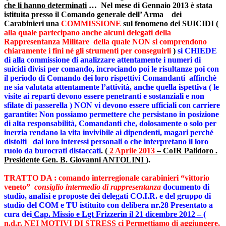
che li hanno determinati
… Nel mese di Gennaio 2013 è stata
istituita presso il Comando generale dell’ Arma dei
Carabinieri una
COMMISSIONE
sul fenomeno dei SUICIDI (
alla quale partecipano anche alcuni delegati della
Rappresentanza Militare della quale NON si comprendono
chiaramente i fini né gli strumenti per conseguirli
)
si CHIEDE
di alla commissione di analizzare attentamente i numeri di
suicidi divisi per comando, incrociando poi le risultanze poi con
il periodo di Comando dei loro rispettivi Comandanti affinchè
ne sia valutata attentamente l’attività, anche quella ispettiva ( le
visite ai reparti devono essere penetranti e sostanziali e non
sfilate di passerella ) NON vi devono essere ufficiali con carriere
garantite: Non possiamo permettere che persistano in posizione
di alta responsabilità, Comandanti che, dolosamente o solo per
inerzia rendano la vita invivibile ai dipendenti, magari perché
distolti dai loro interessi personali o che interpretano il loro
ruolo da burocrati distaccati
.
(
2 Aprile 2013
– CoIR Palidoro .
Presidente Gen. B. Giovanni ANTOLINI
).
TRATTO DA :
comando interregionale carabinieri “vittorio
veneto”
consiglio intermedio di rappresentanza
documento di
studio, analisi e proposte dei delegati CO.I.R. e del gruppo di
studio del COM e TU istituito con delibera nr.28 Presentato a
cura dei
Cap. Missio e Lgt Frizzerin il 21 dicembre 2012 – (
n.d.r. NEI MOTIVI DI STRESS ci Permettiamo di aggiungere,