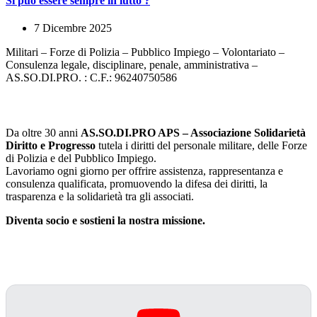
Si può essere sempre in lutto ?
7 Dicembre 2025
Militari – Forze di Polizia – Pubblico Impiego – Volontariato –
Consulenza legale, disciplinare, penale, amministrativa –
AS.SO.DI.PRO. : C.F.: 96240750586
La nostra missione
Da oltre 30 anni
AS.SO.DI.PRO APS – Associazione Solidarietà
Diritto e Progresso
tutela i diritti del personale militare, delle Forze
di Polizia e del Pubblico Impiego.
Lavoriamo ogni giorno per offrire assistenza, rappresentanza e
consulenza qualificata, promuovendo la difesa dei diritti, la
trasparenza e la solidarietà tra gli associati.
Diventa socio e sostieni la nostra missione.
Manifestazione dell'Associazione Solidarietà Diritto e
Progresso fatta a Roma il 24 febbraio 2001