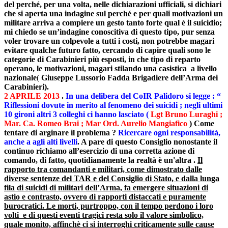
del perché, per una volta, nelle dichiarazioni ufficiali, si dichiari
che si aperta una indagine sul perché e per quali motivazioni un
militare arriva a compiere un gesto tanto forte qual è il suicidio;
mi chiedo se un’indagine conoscitiva di questo tipo, pur senza
voler trovare un colpevole a tutti i costi, non potrebbe magari
evitare qualche futuro fatto, cercando di capire quali sono le
categorie di Carabinieri più esposti, in che tipo di reparto
operano, le motivazioni, magari stilando una casistica a livello
nazionale
(
Giuseppe Lussorio Fadda Brigadiere dell’Arma dei
Carabinieri).
2 APRILE 2013
.
In una delibera del CoIR Palidoro si legge : “
Riflessioni dovute in merito al fenomeno dei suicidi ; negli ultimi
10 gironi altri 3 colleghi ci hanno lasciato (
Lgt Bruno Luraghi ;
Mar. Ca. Romeo Brai ; Mar Ord. Aurelio Mangiafico
)
Come
tentare di arginare il problema ?
Ricercare ogni responsabilità,
anche a agli alti livelli
. A pare di questo Consiglio nonostante il
continuo richiamo all’esercizio di una corretta azione di
comando, di fatto, quotidianamente la realtà è un'altra .
Il
rapporto tra comandanti e militari, come dimostrato dalle
diverse sentenze del TAR e del Consiglio di Stato, e dalla lunga
fila di suicidi di militari dell’Arma, fa emergere situazioni di
astio e contrasto, ovvero di rapporti distaccati e puramente
burocratici. Le morti, purtroppo, con il tempo perdono i loro
volti e di questi eventi tragici resta solo il valore simbolico,
quale monito, affinchè ci si interroghi criticamente sulle cause