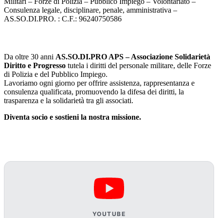
Militari – Forze di Polizia – Pubblico Impiego – Volontariato –
Consulenza legale, disciplinare, penale, amministrativa –
AS.SO.DI.PRO. : C.F.: 96240750586
La nostra missione
Da oltre 30 anni
AS.SO.DI.PRO APS – Associazione Solidarietà
Diritto e Progresso
tutela i diritti del personale militare, delle Forze
di Polizia e del Pubblico Impiego.
Lavoriamo ogni giorno per offrire assistenza, rappresentanza e
consulenza qualificata, promuovendo la difesa dei diritti, la
trasparenza e la solidarietà tra gli associati.
Diventa socio e sostieni la nostra missione.
Manifestazione dell'Associazione Solidarietà Diritto e
Progresso fatta a Roma il 24 febbraio 2001
YOUTUBE