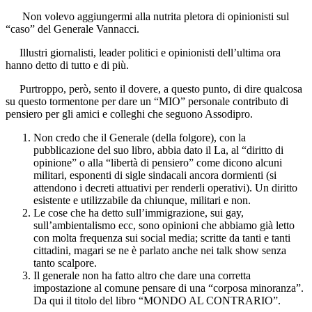
Non volevo aggiungermi alla nutrita pletora di opinionisti sul
“caso” del Generale Vannacci.
Illustri giornalisti, leader politici e opinionisti dell’ultima ora
hanno detto di tutto e di più.
Purtroppo, però, sento il dovere, a questo punto, di dire qualcosa
su questo tormentone per dare un “MIO” personale contributo di
pensiero per gli amici e colleghi che seguono Assodipro.
Non credo che il Generale (della folgore), con la
pubblicazione del suo libro, abbia dato il La, al “diritto di
opinione” o alla “libertà di pensiero” come dicono alcuni
militari, esponenti di sigle sindacali ancora dormienti (si
attendono i decreti attuativi per renderli operativi). Un diritto
esistente e utilizzabile da chiunque, militari e non.
Le cose che ha detto sull’immigrazione, sui gay,
sull’ambientalismo ecc, sono opinioni che abbiamo già letto
con molta frequenza sui social media; scritte da tanti e tanti
cittadini, magari se ne è parlato anche nei talk show senza
tanto scalpore.
Il generale non ha fatto altro che dare una corretta
impostazione al comune pensare di una “corposa minoranza”.
Da qui il titolo del libro “MONDO AL CONTRARIO”.