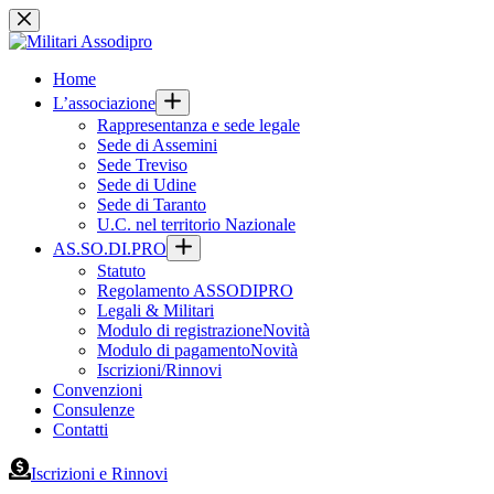
Salta
al
contenuto
Home
L’associazione
Rappresentanza e sede legale
Sede di Assemini
Sede Treviso
Sede di Udine
Sede di Taranto
U.C. nel territorio Nazionale
AS.SO.DI.PRO
Statuto
Regolamento ASSODIPRO
Legali & Militari
Modulo di registrazione
Novità
Modulo di pagamento
Novità
Iscrizioni/Rinnovi
Convenzioni
Consulenze
Contatti
Iscrizioni e Rinnovi