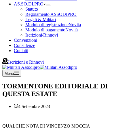
AS.SO.DI.PRO
Statuto
Regolamento ASSODIPRO
Legali & Militari
Modulo di registrazione
Novità
Modulo di pagamento
Novità
Iscrizioni/Rinnovi
Convenzioni
Consulenze
Contatti
Iscrizioni e Rinnovi
Menu
TORMENTONE EDITORIALE DI
QUESTA ESTATE
4 Settembre 2023
QUALCHE NOTA DI VINCENZO MOCCIA